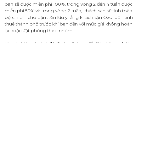
bạn sẽ được miễn phí 100%, trong vòng 2 đến 4 tuần được
miễn phí 50% và trong vòng 2 tuần, khách sạn sẽ tính toàn
bộ chi phí cho bạn . Xin lưu ý rằng khách sạn Ozo luôn tính
thuế thành phố trước khi bạn đến với mức giá không hoàn
lại hoặc đặt phòng theo nhóm.
Xin lưu ý tín hiệu thẻ đó được sử dụng để đặt phòng phải
được xuất trình khi nhận phòng. Khi không có này tín hiệu
thẻ, vui lòng mang theo bản sao tín hiệu thẻ có quyền hạn
của chủ sở hữu.
SK
EXPLORE MORE
RESTAURANT
With the best-class service experience