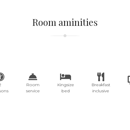
Room aminities
2
Room
Kingsize
Breakfast
sons
service
bed
inclusive