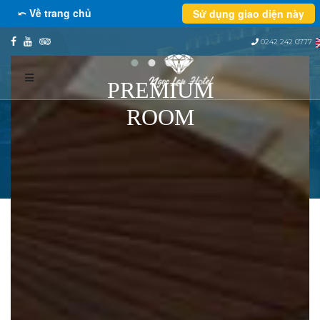
⤺ Về trang chủ
Sử dụng giao diện này
0242 242 0777
PREMIUM
ROOM