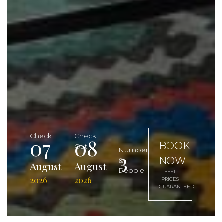
Check
Check
07
08
BOOK
In
Out
Number
3
NOW
&
August
August
People
BEST
2026
2026
PRICES
GUARANTEED